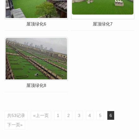
屋顶绿化6
屋顶绿化7
屋顶绿化8
共53记录
«上一页
1
2
3
4
5
6
下一页»