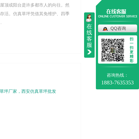
的屋顶或阳台是许多都市人的向往。然
以存活。仿真草坪凭借其免维护、四季
.
在
QQ咨询
线
客
扫
一
服
扫
更
精
彩
咨询热线：
1883-7635353
草坪厂家，西安仿真草坪批发